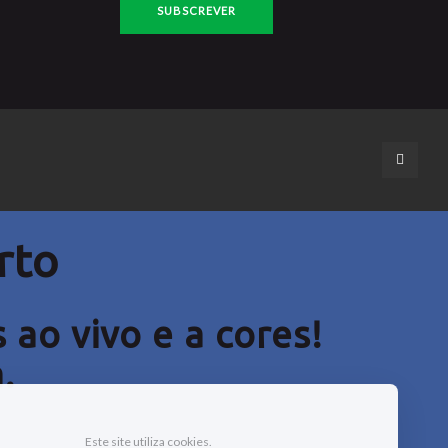
rto
ao vivo e a cores
!
.
Este site utiliza cookies.