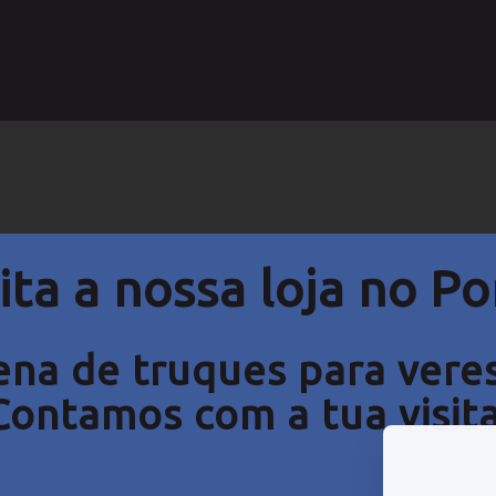
ita
a nossa loja no
Po
na de truques para veres 
Contamos com a tua visita