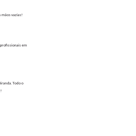
s mãos vazias!
 profissionais em
iranda. Todo o
a!