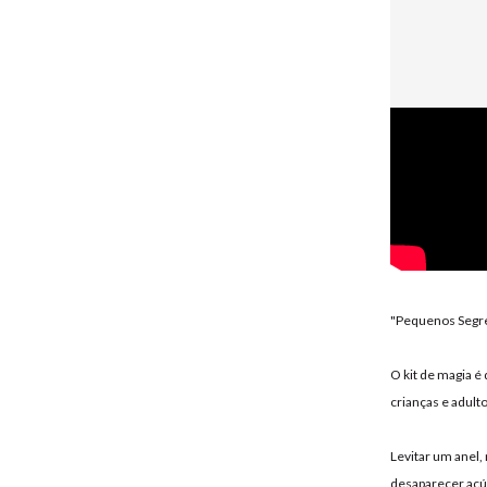
"Pequenos Segre
O kit de magia é
crianças e adult
Levitar um anel,
desaparecer açú