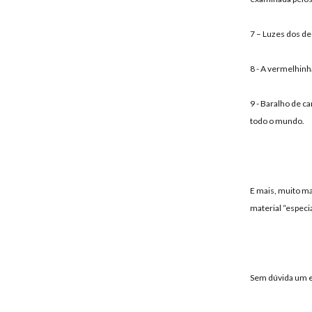
7 – Luzes dos de
8 - A vermelhinh
9 - Baralho de c
todo o mundo.
E mais, muito ma
material “especi
Sem dúvida um e