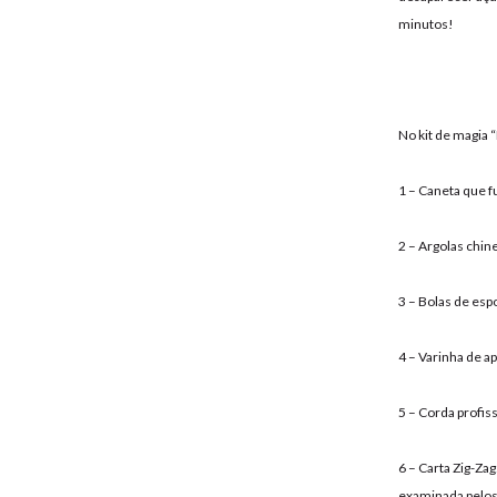
minutos!
No kit de magia 
1 – Caneta que f
2 – Argolas chin
3 – Bolas de esp
4 – Varinha de a
5 – Corda profis
6 – Carta Zig-Zag
examinada pelos