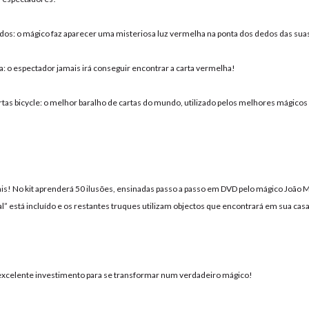
dos: o mágico faz aparecer uma misteriosa luz vermelha na ponta dos dedos das sua
a: o espectador jamais irá conseguir encontrar a carta vermelha!
artas bicycle: o melhor baralho de cartas do mundo, utilizado pelos melhores mágicos
is! No kit aprenderá 50 ilusões, ensinadas passo a passo em DVD pelo mágico João M
al” está incluído e os restantes truques utilizam objectos que encontrará em sua cas
xcelente investimento para se transformar num verdadeiro mágico!