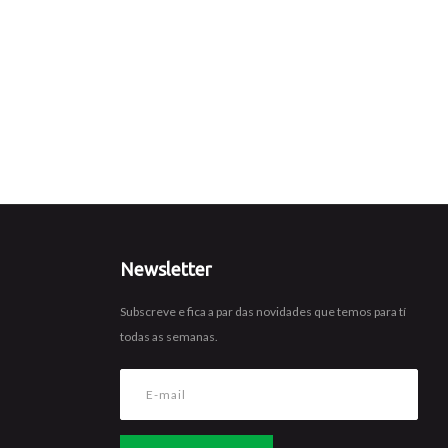
Newsletter
Subscreve e fica a par das novidades que temos para tí
todas as semanas.