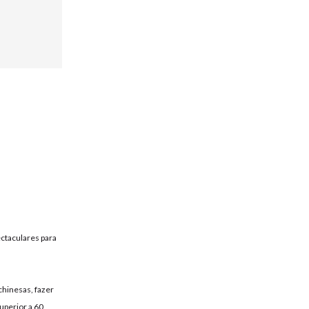
ectaculares para
chinesas, fazer
uperior a 60