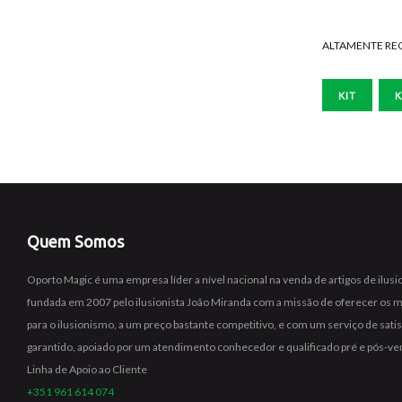
ALTAMENTE R
KIT
K
Quem Somos
Oporto Magic é uma empresa líder a nível nacional na venda de artigos de ilus
fundada em 2007 pelo ilusionista João Miranda com a missão de oferecer os 
para o ilusionismo, a um preço bastante competitivo, e com um serviço de sat
garantido, apoiado por um atendimento conhecedor e qualificado pré e pós-ve
Linha de Apoio ao Cliente
+351 961 614 074