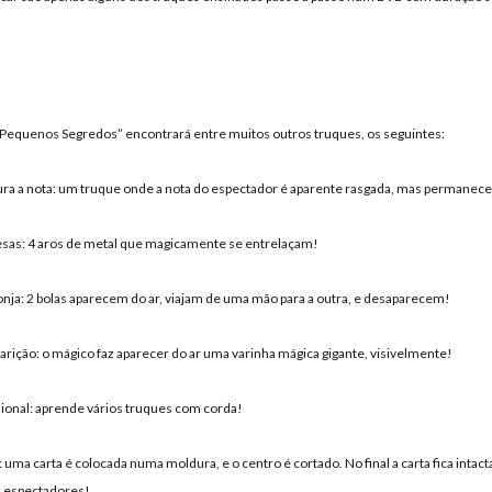
“Pequenos Segredos” encontrará entre muitos outros truques, os seguintes:
ura a nota: um truque onde a nota do espectador é aparente rasgada, mas permanece i
esas: 4 aros de metal que magicamente se entrelaçam!
onja: 2 bolas aparecem do ar, viajam de uma mão para a outra, e desaparecem!
parição: o mágico faz aparecer do ar uma varinha mágica gigante, visivelmente!
sional: aprende vários truques com corda!
: uma carta é colocada numa moldura, e o centro é cortado. No final a carta fica intac
 espectadores!