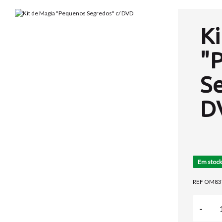
Ki
"
S
D
Em stock
REF OM83