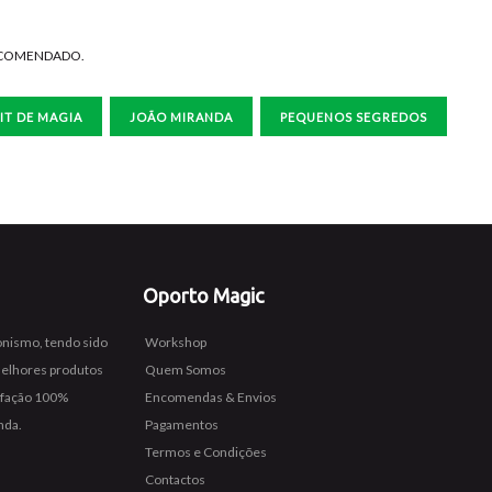
ECOMENDADO.
IT DE MAGIA
JOÃO MIRANDA
PEQUENOS SEGREDOS
Oporto Magic
ionismo, tendo sido
Workshop
melhores produtos
Quem Somos
isfação 100%
Encomendas & Envios
nda.
Pagamentos
Termos e Condições
Contactos