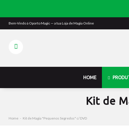
Bem-Vindo à
Oporto Magic
— a tua Loja de Magia Online
HOME
PRODU
Kit de 
Home
Kit de Magia "Pequenos Segredos" c/ DVD