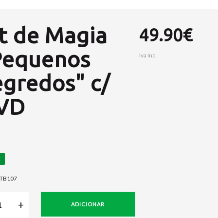
t de Magia
49.90€
Pequenos
Iva Inc.
egredos" c/
VD
TB107
ADICIONAR