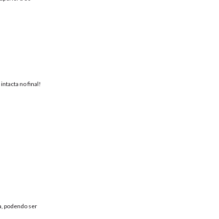
ntacta no final!
ta, podendo ser