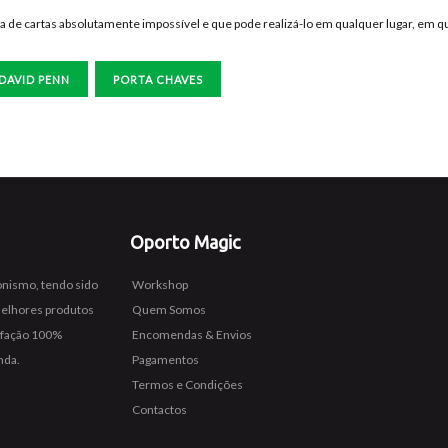
na de cartas absolutamente impossível e que pode realizá-lo em qualquer lugar, em q
DAVID PENN
PORTA CHAVES
Oporto Magic
ionismo, tendo sido
Workshop
melhores produtos
Quem Somos
isfação 100%
Encomendas & Envios
nda.
Pagamentos
Termos e Condições
Contactos