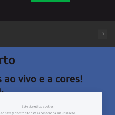
rto
ao vivo e a cores
!
.
Este site utiliza cookies.
Ao navegar neste site estás a consentir a sua utilização.