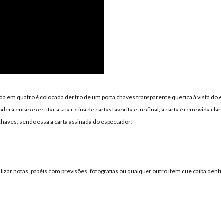
a em quatro é colocada dentro de um porta chaves transparente que fica à vista do
oderá então executar a sua rotina de cartas favorita e, no final, a carta é removida cl
chaves, sendo essa a carta assinada do espectador!
izar notas, papéis com previsões, fotografias ou qualquer outro item que caiba dent