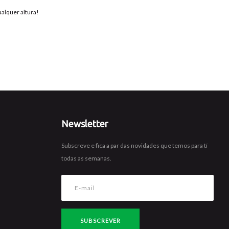
ualquer altura!
Newsletter
Subscreve e fica a par das novidades que temos para tí
todas as semanas.