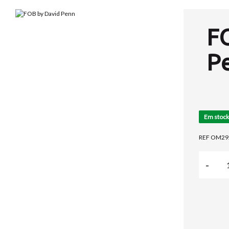
F
P
Em stock
REF OM29