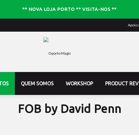
** NOVA LOJA PORTO ** VISITA-NOS **
Apoio 
TOS
QUEM SOMOS
WORKSHOP
PRODUCT REV
FOB by David Penn