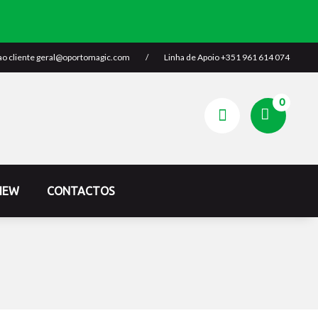
ao cliente
geral@oportomagic.com
/
Linha de Apoio
+351 961 614 074
0
IEW
CONTACTOS