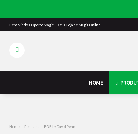
Bem-Vindo à
Oporto Magic
— a tua Loja de Magia Online
HOME
PRODU
Home
Pesquisa
FOB by David Penn