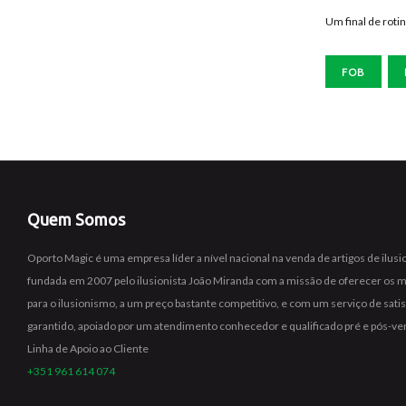
Um final de roti
FOB
Quem Somos
Oporto Magic é uma empresa líder a nível nacional na venda de artigos de ilus
fundada em 2007 pelo ilusionista João Miranda com a missão de oferecer os 
para o ilusionismo, a um preço bastante competitivo, e com um serviço de sat
garantido, apoiado por um atendimento conhecedor e qualificado pré e pós-ve
Linha de Apoio ao Cliente
+351 961 614 074