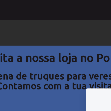
ita
a nossa loja no
Po
na de truques para veres 
Contamos com a tua visita