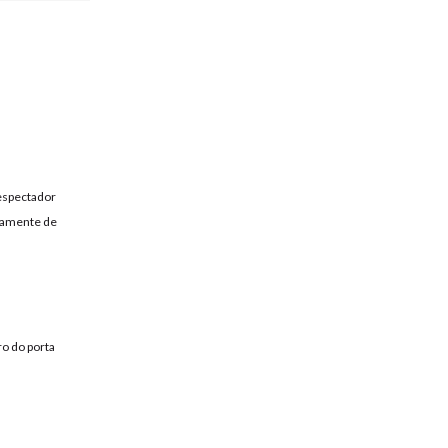
 espectador
aramente de
ro do porta