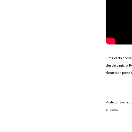
Uma carta dobrad
desde o início. P
dentro do porta 
Pode também util
chaves.