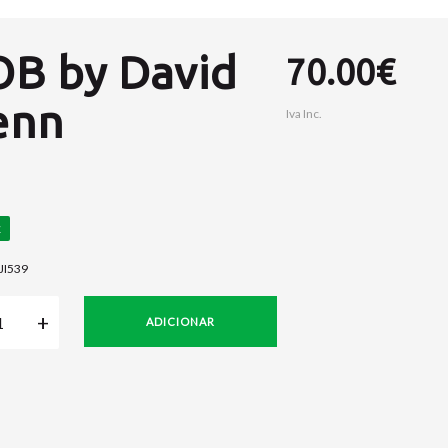
OB by David
70.00€
enn
Iva Inc.
JI539
ADICIONAR